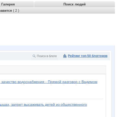
Галерея
Поиск людей
равится
( 2 )
Рейтинг топ-50 блоггеров
 качество водоснабжения - Прямой разговор с Вадимом
ышах, запрет высаживать детей из общественного