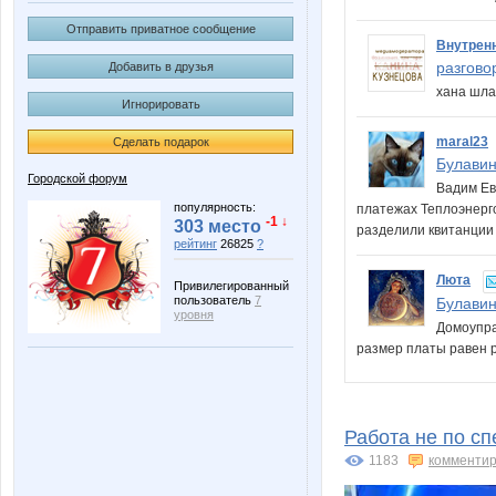
Отправить приватное сообщение
Внутрен
разгово
Добавить в друзья
хана шл
Игнорировать
maral23
Сделать подарок
Булави
Городской форум
Вадим Ев
популярность:
платежах Теплоэнерг
-1 ↓
303 место
разделили квитанции
рейтинг
26825
?
Люта
Привилегированный
пользователь
7
Булави
уровня
Домоупра
размер платы равен 
Работа не по с
1183
комментир