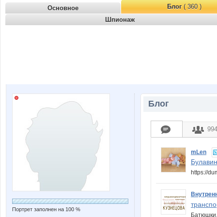
Блог
( 360 )
Основное
Шпионаж
Блог
99
mLen
Булави
https://d
Внутрен
транспо
Портрет заполнен на 100 %
Батюшки,