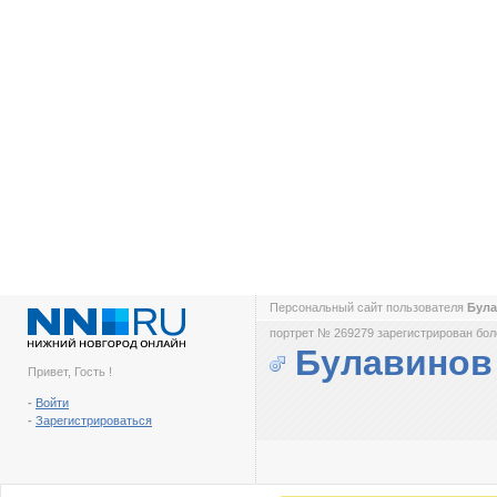
Персональный сайт пользователя
Була
портрет № 269279 зарегистрирован боле
Булавинов
Привет, Гость !
-
Войти
-
Зарегистрироваться