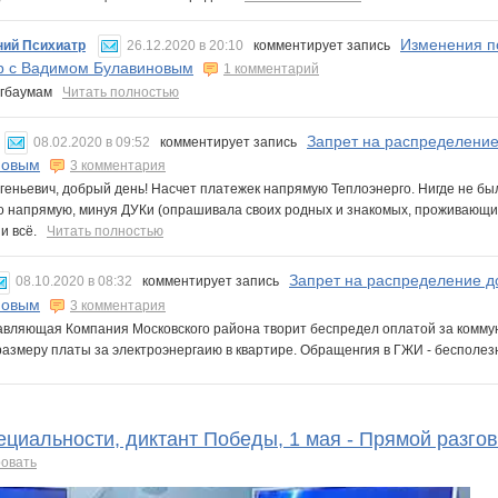
Изменения по
ний Психиатр
26.12.2020 в 20:10
комментирует запись
р с Вадимом Булавиновым
1 комментарий
агбаумам
Читать полностью
Запрет на распределение
08.02.2020 в 09:52
комментирует запись
новым
3 комментария
геньевич, добрый день! Насчет платежек напрямую Теплоэнерго. Нигде не б
о напрямую, минуя ДУКи (опрашивала своих родных и знакомых, проживающих 
 и всё.
Читать полностью
Запрет на распределение д
08.10.2020 в 08:32
комментирует запись
новым
3 комментария
вляющая Компания Московского района творит беспредел оплатой за коммуна
размеру платы за электроэнергаию в квартире. Обращенгия в ГЖИ - бесполе
пециальности, диктант Победы, 1 мая - Прямой разг
овать