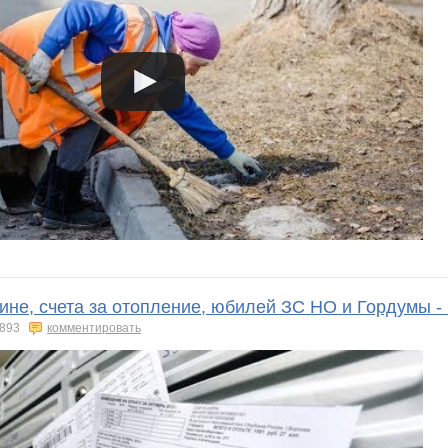
ине, счета за отопление, юбилей ЗС НО и Гордумы 
893
комментировать