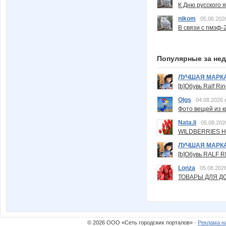
К Дню русского 
nikom
05.06.202
В связи с пмэф-
Популярные за не
ЛУЧШАЯ МАРК
[b]Обувь Ralf Ri
Olgs
04.08.2026 
Фото вещей из ки
Nata.li
05.08.202
WILDBERRIES Н
ЛУЧШАЯ МАРК
[b]Обувь RALF RI
Lonza
05.08.2026
ТОВАРЫ ДЛЯ ДО
© 2026 ООО «Сеть городских порталов» ·
Реклама н