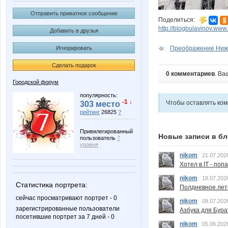
Отправить приватное сообщение
Поделиться:
http://blogbulavinov.www.
Добавить в друзья
Игнорировать
Преображение Нижне
Сделать подарок
0 комментариев
. Ва
Городской форум
популярность:
-1 ↓
Чтобы оставлять ко
303 место
рейтинг
26825
?
Привилегированный
Новые записи в бл
пользователь
7
уровня
nikom
21.07.202
Хотел в IT - поп
nikom
18.07.202
Статистика портрета:
Полдневное лет
сейчас просматривают портрет - 0
nikom
08.07.202
зарегистрированные пользователи
Азбука для Бура
посетившие портрет за 7 дней - 0
nikom
05.06.202